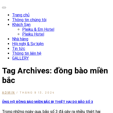
Trang chủ
Thông tin chúng tôi
Khách Sạn
Pleiku & Em Hotel
Pleiku Hotel
Nhà hàng
Hội nghị & Sự kiện
Tin tức
Thông tin liên hệ
GALLERY
Tag Archives: đồng bào miền
bắc
/ THÁNG 9 13, 2024
ADMIN
ỦNG HỘ ĐỒNG BÀO MIỀN BẮC BỊ THIỆT HẠI DO BÃO SỐ 3
Trong những ngày qua, bão số 3 đã gây ra nhiều thiệt hại