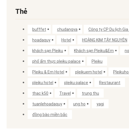
Thẻ
bufffet
chudangya
Công ty CP Du lịch Gia 
hoadaquy
Hotel
HOÀNG KIM TÂY NGUYÊN
khách sạn Pleiku
Khách sạn Pleiku&Em
no
phố ẩm thực pleiku palace
Pleiku
Pleiku & Em Hotel
pleikuem hotel
Pleikuho
pleiku hotel
pleiku palace
Restaurant
thac k50
Travel
trung thu
tuanlehoadaquy
ung ho
yagi
đồng bào miền bắc