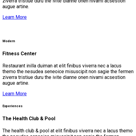
ziverra tristiue duru the ivite dianne onen nivami acsestion
augue artine.
Learn More
Modern
Fitness Center
Restaurant inilla duiman at elit finibus viverra nec a lacus
themo the nesudea seneoice misuscipit non sagie the fermen
ziverra tristiue duru the ivite dianne onen nivami acsestion
augue artine.
Learn More
Experiences
The Health Club & Pool
The health club & pool at elit finibus viverra nec a lacus themo