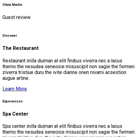
Olivia Martin
Guest review
Discover
The Restaurant
Restaurant inilla duiman at elit finibus viverra nec a lacus
themo the nesudea seneoice misuscipit non sagie the fermen
ziverra tristiue duru the ivite dianne onen nivami acsestion
augue artine.
Learn More
Experiences
Spa Center
Spa center inilla duiman at elit finibus viverra nec a lacus
themo the nesudea seneoice misuscipit non sagie the fermen