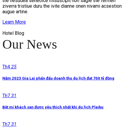
the nesudea seneoice misuscipit non sagie the fermen
ziverra tristiue duru the ivite dianne onen nivami acsestion
augue artine.
Learn More
Hotel Blog
Our News
Th4
25
Năm 2023 Gia Lai phấn đấu doanh thu du lịch đạt 700 tỷ đồng
Th7
31
Bật mí khách sạn được yêu thích nhất khi du lịch Pleiku
Th7
31