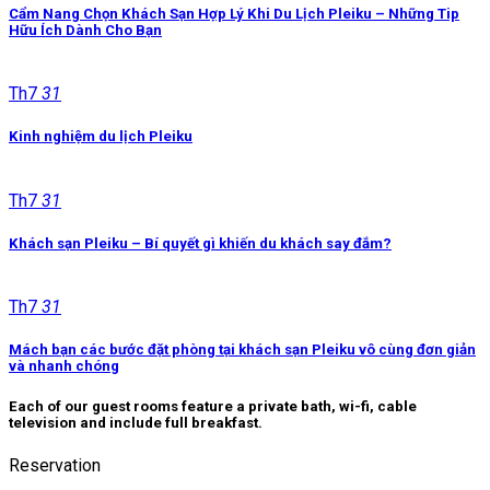
Cẩm Nang Chọn Khách Sạn Hợp Lý Khi Du Lịch Pleiku – Những Tip
Hữu Ích Dành Cho Bạn
Th7
31
Kinh nghiệm du lịch Pleiku
Th7
31
Khách sạn Pleiku – Bí quyết gì khiến du khách say đắm?
Th7
31
Mách bạn các bước đặt phòng tại khách sạn Pleiku vô cùng đơn giản
và nhanh chóng
Each of our guest rooms feature a private bath, wi-fi, cable
television and include full breakfast.
Reservation